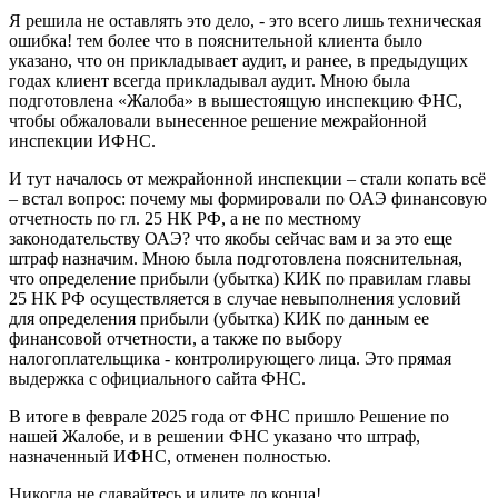
Я решила не оставлять это дело, - это всего лишь техническая
ошибка! тем более что в пояснительной клиента было
указано, что он прикладывает аудит, и ранее, в предыдущих
годах клиент всегда прикладывал аудит. Мною была
подготовлена «Жалоба» в вышестоящую инспекцию ФНС,
чтобы обжаловали вынесенное решение межрайонной
инспекции ИФНС.
И тут началось от межрайонной инспекции – стали копать всё
– встал вопрос: почему мы формировали по ОАЭ финансовую
отчетность по гл. 25 НК РФ, а не по местному
законодательству ОАЭ? что якобы сейчас вам и за это еще
штраф назначим. Мною была подготовлена пояснительная,
что определение прибыли (убытка) КИК по правилам главы
25 НК РФ осуществляется в случае невыполнения условий
для определения прибыли (убытка) КИК по данным ее
финансовой отчетности, а также по выбору
налогоплательщика - контролирующего лица. Это прямая
выдержка с официального сайта ФНС.
В итоге в феврале 2025 года от ФНС пришло Решение по
нашей Жалобе, и в решении ФНС указано что штраф,
назначенный ИФНС, отменен полностью.
Никогда не сдавайтесь и идите до конца!