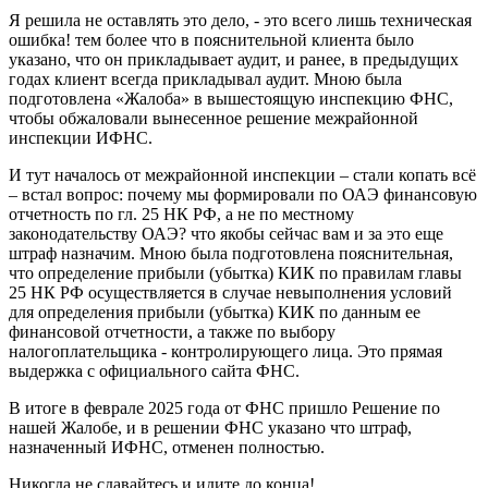
Я решила не оставлять это дело, - это всего лишь техническая
ошибка! тем более что в пояснительной клиента было
указано, что он прикладывает аудит, и ранее, в предыдущих
годах клиент всегда прикладывал аудит. Мною была
подготовлена «Жалоба» в вышестоящую инспекцию ФНС,
чтобы обжаловали вынесенное решение межрайонной
инспекции ИФНС.
И тут началось от межрайонной инспекции – стали копать всё
– встал вопрос: почему мы формировали по ОАЭ финансовую
отчетность по гл. 25 НК РФ, а не по местному
законодательству ОАЭ? что якобы сейчас вам и за это еще
штраф назначим. Мною была подготовлена пояснительная,
что определение прибыли (убытка) КИК по правилам главы
25 НК РФ осуществляется в случае невыполнения условий
для определения прибыли (убытка) КИК по данным ее
финансовой отчетности, а также по выбору
налогоплательщика - контролирующего лица. Это прямая
выдержка с официального сайта ФНС.
В итоге в феврале 2025 года от ФНС пришло Решение по
нашей Жалобе, и в решении ФНС указано что штраф,
назначенный ИФНС, отменен полностью.
Никогда не сдавайтесь и идите до конца!